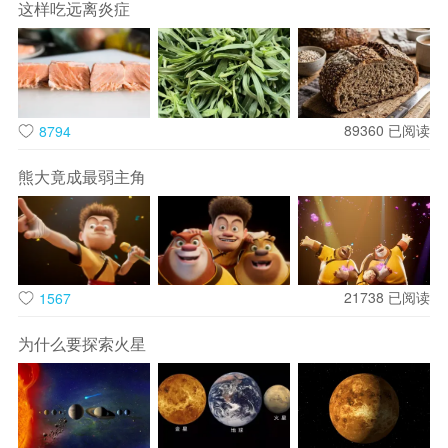
这样吃远离炎症
甜椒也叫柿子椒、灯笼椒，果肉厚实，清甜可口。不过很多时
候人们会习惯性把常见的绿色甜椒叫青椒，将红色、黄色、橙
色的甜椒称为彩椒。甜椒大家族不仅好吃，营养也是相当不
89360
已阅读
8794
错。在常见蔬菜里，甜椒的维生素C可以说是名列前茅，几乎
属于“王者系列”，是被大家真正忽略了的“维生素C王者”。
熊大竟成最弱主角
根据《中国食物成分表》中的数据，青椒的维生素C含量高达
130毫克/100克，而同等重量的橙子维生素C只有33毫克/100
克，柠檬则只有22毫克/100克。青椒的维生素C含量几乎是柠
21738
已阅读
1567
檬的近6倍、橙子的近4倍，也是可生食蔬菜西红柿的近10倍。
为什么要探索火星
同为甜椒家族的彩椒维生素C含量也很不错，甚至比青椒还优
秀。根据美国农业部食物营养数据库，黄色彩椒、橙色彩椒和
红色彩椒的维生素C含量分别为139毫克/100克、158毫克/100
克、142毫克/100克。这意味着，只需要吃一个中等大小的青椒