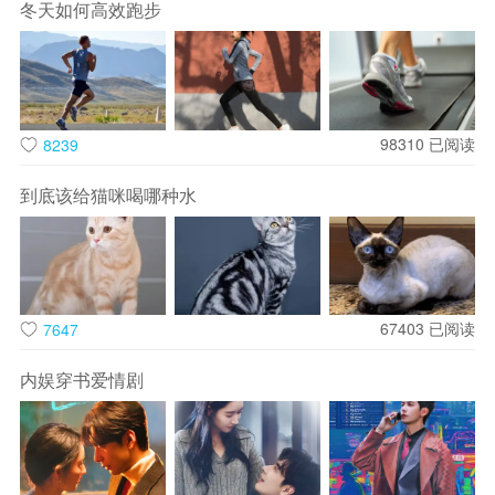
冬天如何高效跑步
保俶塔位于宝石山东端山脊，建于北宋太平兴国元年
（976），又名应天塔、宝石塔等。现塔身为1933年重修，由
塔基、塔身、塔刹三部分组成，共七层，高45.3米。保俶塔造
型挺秀，在西湖景观整体视域空间中，与雷峰塔形成著名的“保
98310
已阅读
8239
俶如美人，雷峰如老衲”的南北对景。2013年，保俶塔被公布为
到底该给猫咪喝哪种水
全国重点文物保护单位，是世界文化遗产——杭州西湖文化景
观佛教文化代表性史迹之一。
雷峰塔

雷峰塔位于杭州市西湖风景名胜区南岸夕照山的雷峰上。旧塔
67403
已阅读
7647
于1924年倒塌，后重建，新塔为中国首座彩色铜雕宝塔。许仙
内娱穿书爱情剧
和白蛇的传说，增加了人们对这座塔的喜爱。
白塔

白塔位于钱塘江畔白塔岭上，用纯白石材筑成，故名“白塔”。
白塔始建于五代，共9层，高约15米。平面八边形的楼阁式塔