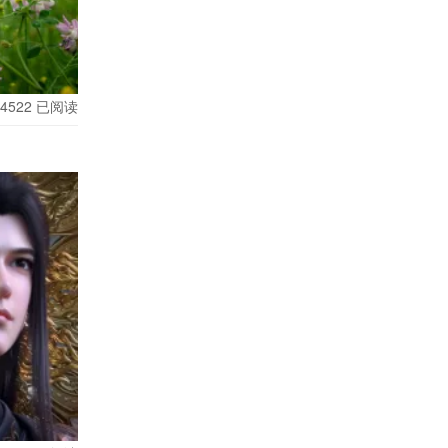
数妈妈族的
“周期性窥
4522
已阅读
六胎”到“理
把健康放在
更清晰地划
催生”的旧脚
一点。”