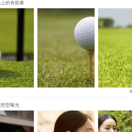
场上的奇葩事
着“顺其自然”，但昆凌明确强调“三个小孩挺好的，也该对自己身体
8
怀四胎）”。这句“尽量不要”，被不少网友解读为“礼貌婉拒”，更有人
个娃”的访谈，对比之下，如今的转变显得格外现实。
理想型曝光