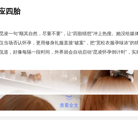
应四胎
昆凌一句“顺其自然，尽量不要”，让“四胎猜想”冲上热搜。她没给媒
仅当场否认怀孕，更用修身礼服直接“破案”，把“宽松衣服孕味浓”的
侃道，好像每隔一段时间，外界就会自动启动“昆凌怀孕倒计时”，实
查看全文