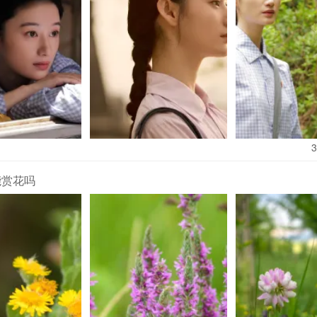
3
能赏花吗
后，是实实在在的健康考量。7年内三次剖腹产（2015年至2022年
育——多次剖宫产会显著增加子宫破裂、胎盘粘连等手术风险。而昆