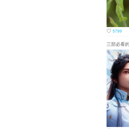
育对体能造
共鸣点：“
与此同时，
5799
探”，有网
性刹车”，
三部必看
首位。值得
出了家庭规
本遇上“自