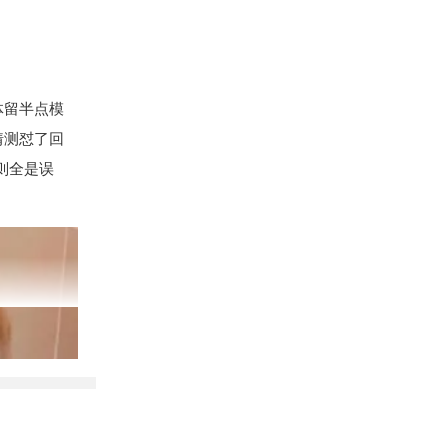
体留半点模
猜测怼了回
则全是误