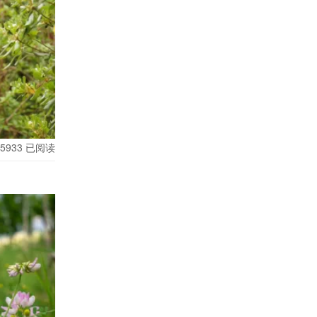
5933
已阅读
），医学上已
凌也坦言生