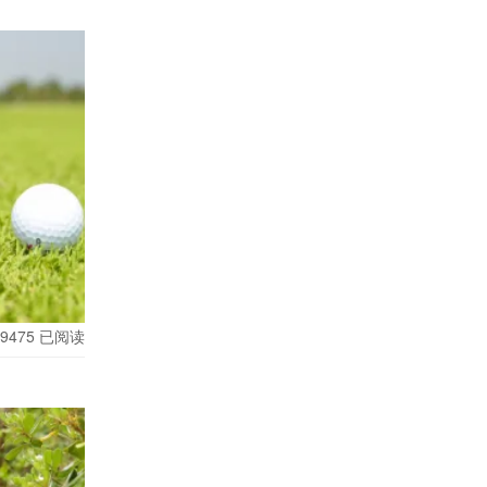
好一点，所以
9475
已阅读
翻出她早