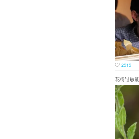
2515
花粉过敏
这种转变背
属高频次生