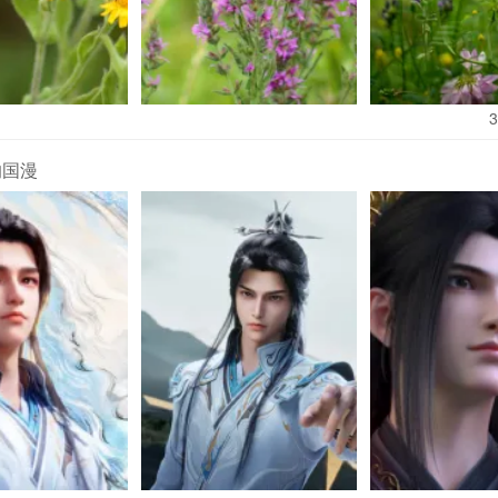
成长期影响，比如免疫力下降、体力衰退。这些大实话，瞬间戳中无
原来天王嫂也和我们一样，会累会犹豫。”
公众讨论的焦点也开始转向。越来越多声音批评媒体对女明星身体的
3
友直言“追问生育计划像在完成催生KPI”。支持者则认为，昆凌从“梦想
恰恰展现了女性生育自主意识的觉醒——不再被外界期待绑架，而是
的国漫
注意的是，周杰伦此前已表态“尊重妻子意愿”，而昆凌此次的回应，
划的边界：既保留“顺其自然”的弹性，又明确“以我为主”的底线。当“
主”的新主张，或许社会真正该听的，正是昆凌那句：“该对自己身体好