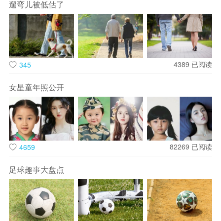
遛弯儿被低估了
4389
已阅读
345
《浪浪山小妖怪》电影导演、编剧於水在接受央视采访时，回
答了关于人物设定的问题。他表示，《西游记》原著中，有妖
女星童年照公开
怪试图取代唐僧一行去取经的桥段，这也成为他创作的起点。

为什么没有给小妖起名字？於水表示曾经想给他们起名字，但
是怎么起都“不太对”，不如就没有名字，因为我们都是芸芸众
生。“我们就是想通过这四个人，把主要人群囊括进来，争取每
82269
已阅读
4659
个人在里面，都能看到自己。”

足球趣事大盘点
他表示，小妖怪可以是鲜活的，有自己的故事——它或许弱
小，但并非天生邪恶；它或许服从，但仍有自己的善恶判断。
浪浪山代表着困境，每个人都有自己的“浪浪山”，我们太多时
候被自己所束缚，被世俗观念所束缚……但其实你会发现，有