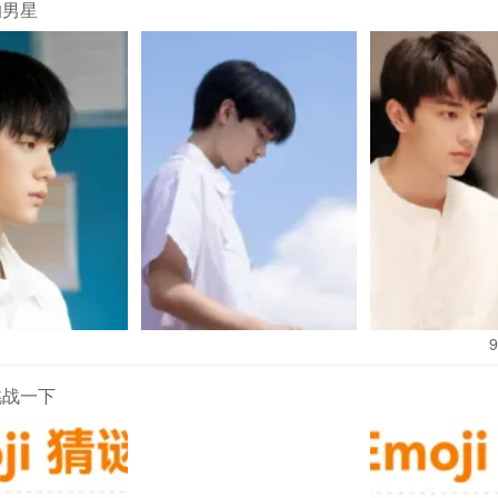
的男星
除了案件本身，还有探案小队同样让人越来越喜欢，他们每个人都有
职能互补，而且碰撞出许多火花，贡献了众多看点。比如智勇双全萧
、智谋易容师霍黛蓉、毒医仵作凤清浊、青春活力童双及宿敌变盟友
会有争执，又会有冲动，甚至会遭遇信任危机、互相试探，但在生死
种复杂关系带来的情感张力，充斥着少年热血感。
9
官微亲自发长文来为该剧进行深度点评，全文看完没有提到有关演员
挑战一下
句话都说到了观众的心坎里，而且一字一句也都是对这部剧的莫大肯
看到，每个案件的紧凑度把握得很好，而且悬疑度也很到位，每个案
猜出谁才是真凶。不仅如此，主线案件与单元案件紧密关联，每个单