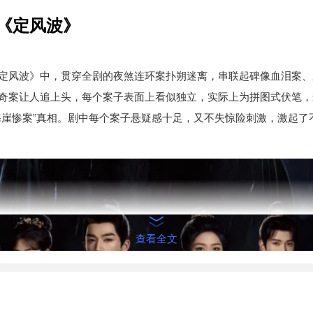
《定风波》
定风波》中，贯穿全剧的夜煞连环案扑朔迷离，串联起碑像血泪案、
奇案让人追上头，每个案子表面上看似独立，实际上为拼图式伏笔，
海崖惨案”真相。剧中每个案子悬疑感十足，又不失惊险刺激，激起了
查看全文