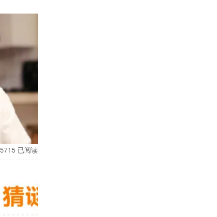
自己的独特
北冥、武力
的诸葛孔
关头却能携
5715
已阅读
们演技的
定。
件不到最后
元案件都