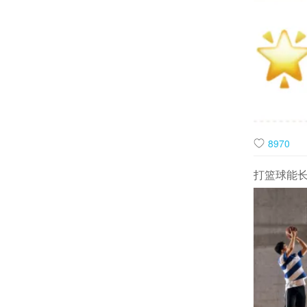
有“夜煞”
煞”的线索
8970
打篮球能