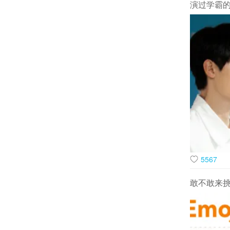
演过学霸
不过，剧中
魅力，不仅
担当钟雪漫
云。他们既
手同行。这
5567
央视网文娱
敢不敢来
话，但每一
从剧中可以
一集都很难